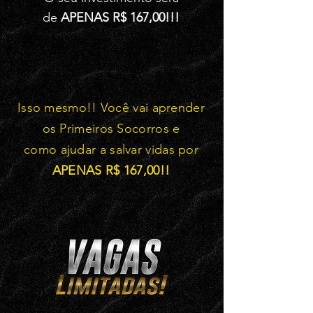
de
APENAS R$ 167,00!!!
Isso mesmo!! Você vai aprender
os Primeiros Socorros e
como ajudar a salvar vidas por
APENAS R$ 167,00!!