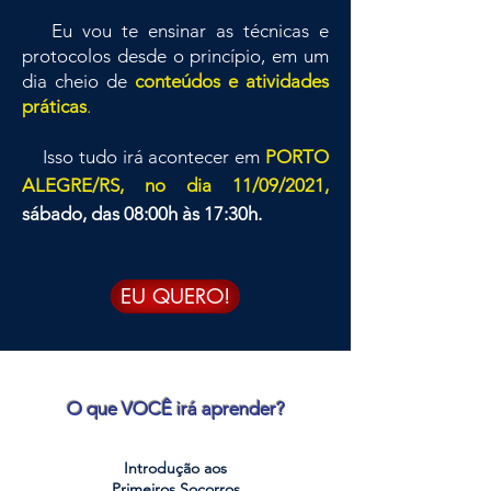
Eu vou te ensinar as técnicas e
protocolos desde o princípio, em um
dia cheio de
conteúdos e atividades
práticas
.
Isso tudo irá acontecer em
PORTO
ALEGRE/RS, no dia 11/09/2021,
sábado, das 08:00h às 17:30h.
EU QUERO!
O que VOCÊ irá aprender?
Introdução aos
Primeiros Socorros