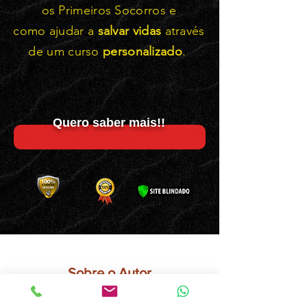
os Primeiros Socorros e
como ajudar a
salvar vidas
através
de um curso
personalizado
.
Quero saber mais!!
Sobre o Autor